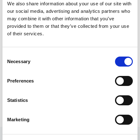
We also share information about your use of our site with
Invia
our social media, advertising and analytics partners who
may combine it with other information that you’ve
provided to them or that they’ve collected from your use
CILINDRI PNEUMATICI
of their services.
Cilindri ROTANTI
Consent
Cilindri COMPATTI
Serie CRR
Necessary
Selection
MINICILINDRI
Serie CU
Preferences
Cilindri C.N.O.M.O.
Serie CK
Cilindri ISO 15552
Statistics
Serie CX
Marketing
Serie CC