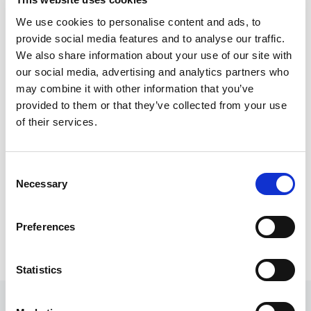
We use cookies to personalise content and ads, to
provide social media features and to analyse our traffic.
DISTRIBUTORI PNEUMATICI MANUALI
We also share information about your use of our site with
Serie 500
our social media, advertising and analytics partners who
may combine it with other information that you’ve
Serie 340
provided to them or that they’ve collected from your use
of their services.
Serie 330
Serie 310
Consent
Serie MC1
Necessary
Selection
COMPLEMENTARI
Preferences
Pedale
Valvola a Cursore Assiale
Statistics
Regolatori di portata