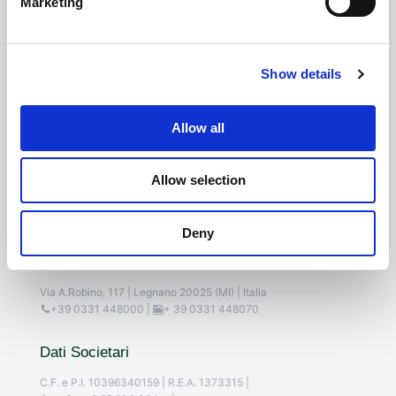
Marketing
Regolatori unidirezionali
Regolatori di scarico
Bonesi Pneumatik Srl
Show details
Allow all
Allow selection
Deny
Sede Legale e Operativa
Via A.Robino, 117 | Legnano 20025 (MI) | Italia
+39 0331 448000
|
+ 39 0331 448070
Dati Societari
C.F. e P.I. 10396340159 | R.E.A. 1373315 |