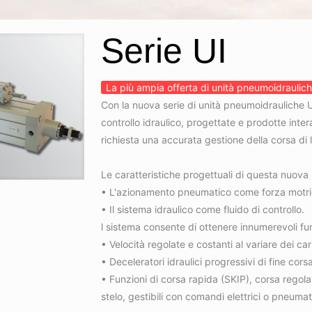
Serie UI
La più ampia offerta di unità pneumoidraulic
Con la nuova serie di unità pneumoidrauliche 
controllo idraulico, progettate e prodotte inte
richiesta una accurata gestione della corsa di 
Le caratteristiche progettuali di questa nuova 
• L'azionamento pneumatico come forza motri
• Il sistema idraulico come fluido di controllo.
l sistema consente di ottenere innumerevoli fun
• Velocità regolate e costanti al variare dei car
• Deceleratori idraulici progressivi di fine cor
• Funzioni di corsa rapida (SKIP), corsa regola
stelo, gestibili con comandi elettrici o pneumati