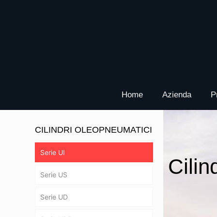
Home
Azienda
P
CILINDRI OLEOPNEUMATICI
Serie UI
Cilin
Serie US
Serie UD