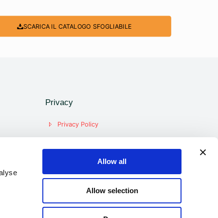
SCARICA IL CATALOGO SFOGLIABILE
Privacy
Privacy Policy
Cookie Policy
Informativa Aziendale
Allow all
alyse
Allow selection