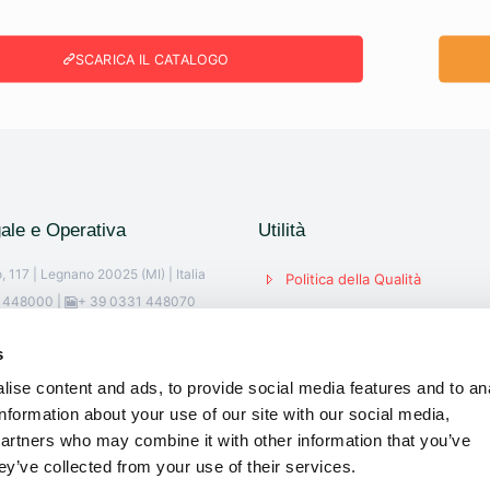
SCARICA IL CATALOGO
ale e Operativa
Utilità
, 117 | Legnano 20025 (MI) | Italia
Politica della Qualità
1 448000
|
+ 39 0331 448070
Certificato Qualità
s
Condizioni di vendita
etari
ise content and ads, to provide social media features and to an
Dichiarazione RoHS
10396340159 | R.E.A. 1373315 |
information about your use of our site with our social media,
98.800,00 i.v. |
partners who may combine it with other information that you’ve
ey’ve collected from your use of their services.